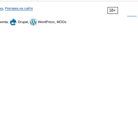
ка
,
Реклама на сайте
18+
omla,
Drupal,
WordPress, MODx.