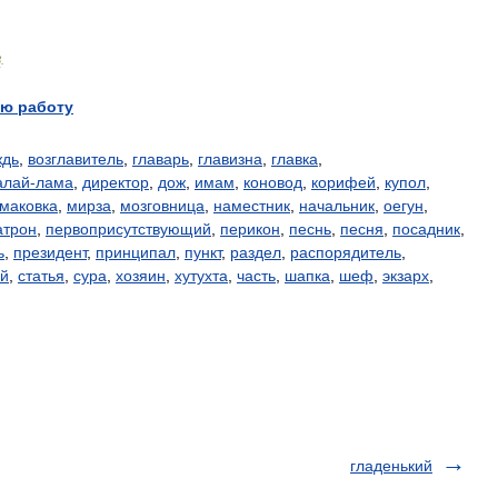
8
.
ю работу
ждь
,
возглавитель
,
главарь
,
главизна
,
главка
,
алай-лама
,
директор
,
дож
,
имам
,
коновод
,
корифей
,
купол
,
маковка
,
мирза
,
мозговница
,
наместник
,
начальник
,
оегун
,
атрон
,
первоприсутствующий
,
перикон
,
песнь
,
песня
,
посадник
,
ь
,
президент
,
принципал
,
пункт
,
раздел
,
распорядитель
,
й
,
статья
,
сура
,
хозяин
,
хутухта
,
часть
,
шапка
,
шеф
,
экзарх
,
гладенький