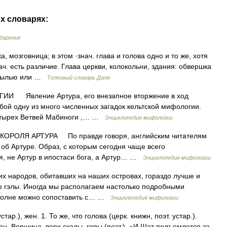
их словарях:
ударение
а, мозговница; в этом ·знач. глава и голова одно и то же, хотя
ч. есть различие. Глава церкви, колокольни, здания: обвершка
бутылью или …
Толковый словарь Даля
И Явление Артура, его внезапное вторжение в ход
бой одну из много численных загадок кельтской мифологии.
Четырех Ветвей Мабиноги ,… …
Энциклопедия мифологии
РОЛЯ АРТУРА По правде говоря, английским читателям
об Артуре. Образ, с которым сегодня чаще всего
ля, не Артур в ипостаси бога, а Артур… …
Энциклопедия мифологии
народов, обитавших на наших островах, гораздо лучше и
 гэлы. Иногда мы располагаем настолько подробными
 вполне можно сопоставить с… …
Энциклопедия мифологии
ар.), жен. 1. То же, что голова (церк. книжн, поэт. устар.).
ен. Вершина, верх скалы, горы (поэт.). «И Шат подъемлется за