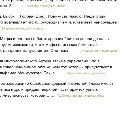
онтов. 2.… …
Толковый словарь Ушакова
д. Высок. = Голова (1 зн.). Поникнуть главою. Негде главу
, кто возглавляет что л., руководит чем л. или имеет наибольшее
…
Энциклопедический словарь
 и легенды о богах древних бриттов дошли до нас в
рнутом изложении, что и мифы о гэльских божествах,
 шотландских манускриптах. Они тоже… …
Энциклопедия мифологии
ологического Артура весьма характерно, что в
 совершенно ином облике, чем тот, который присутствует в
Гальфрида Монмутского. Так, в… …
Энциклопедия мифологии
 завершение барабанов церквей и мечетей. Главы имеют
нтика и др. и придают верхней части архитектурного
ую живописность, которая… …
Художественная энциклопедия