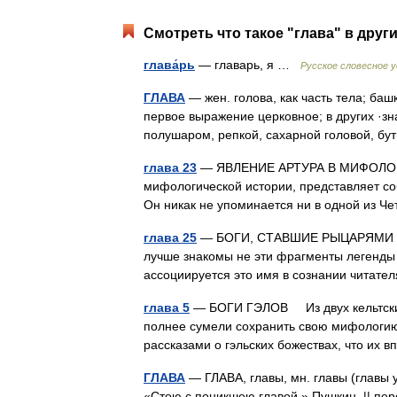
Смотреть что такое "глава" в друг
глава́рь
— главарь, я …
Русское словесное 
ГЛАВА
— жен. голова, как часть тела; башк
первое выражение церковное; в других ·зна
полушаром, репкой, сахарной головой, 
глава 23
— ЯВЛЕНИЕ АРТУРА В МИФОЛОГИ
мифологической истории, представляет со
Он никак не упоминается ни в одной из 
глава 25
— БОГИ, СТАВШИЕ РЫЦАРЯМИ КО
лучше знакомы не эти фрагменты легенды 
ассоциируется это имя в сознании читате
глава 5
— БОГИ ГЭЛОВ Из двух кельтских 
полнее сумели сохранить свою мифологию
рассказами о гэльских божествах, что их
ГЛАВА
— ГЛАВА, главы, мн. главы (главы уст
«Стою с поникшею главой.» Пушкин. || пер