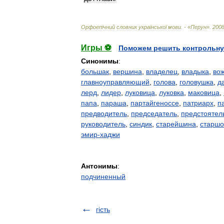
Орфоеп
і
чний
словник
української
мови
. - «
Перун
»
.
200
Игры ⚽
Поможем решить контрольну
Синонимы
:
большак
,
вершина
,
владелец
,
владыка
,
во
главноуправляющий
,
голова
,
головушка
,
д
лерд
,
лидер
,
луковица
,
луковка
,
маковица
,
папа
,
параша
,
партайгеноссе
,
патриарх
,
п
предводитель
,
председатель
,
предстоятел
руководитель
,
синдик
,
старейшина
,
старшо
эмир-хаджи
Антонимы
:
подчиненный
гість