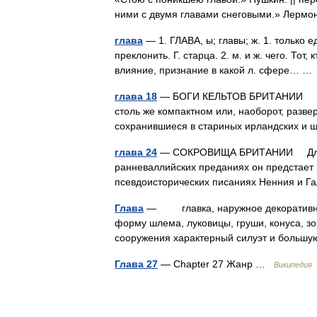
ними с двумя главами снеговыми.» Лерм
глава
— 1. ГЛАВА, ы; главы; ж. 1. только е
преклонить. Г. старца. 2. м. и ж. чего. Тот
влияние, признание в какой л. сфере… 
глава 18
— БОГИ КЕЛЬТОВ БРИТАНИИ Мифы
столь же компактном или, наоборот, разве
сохранившиеся в стариных ирландских и
глава 24
— СОКРОВИЩА БРИТАНИИ Для миф
ранневаллийских преданиях он предстает в
псевдоисторических писаниях Ненния и 
Глава
— главка, наружное декоративное
форму шлема, луковицы, груши, конуса, зо
сооружения характерный силуэт и больш
Глава 27
— Chapter 27 Жанр …
Википедия