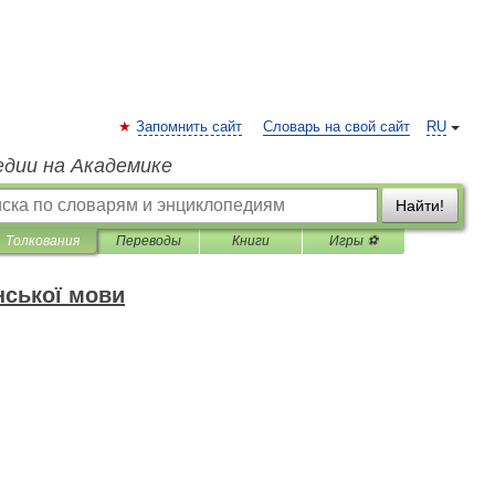
Запомнить сайт
Словарь на свой сайт
RU
едии на Академике
Найти!
Толкования
Переводы
Книги
Игры ⚽
нської мови