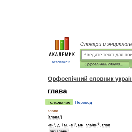
Словари и энциклоп
academic.ru
Орфоепічний словник української мови
Орфоепічний словник украї
глава
Толкование
Перевод
глава
[
глав
а
/
]
е
-
в
и
/
,
д
. і
м
.
-
в
'
і/
,
мн
.
гл
а
/
ви
,
глав
дв
'і
глав
и
/